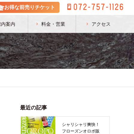
072-757-1126
お得な前売りチケット
館内案内
料金・営業
アクセス
最近の記事
シャリシャリ爽快！
フローズンオロポ販