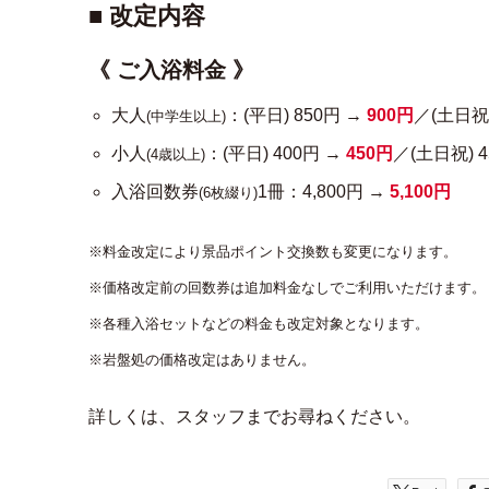
■ 改定内容
《 ご入浴料金 》
大人
：(平日) 850円 →
900円
／(土日祝)
(中学生以上)
小人
：(平日) 400円 →
450円
／(土日祝) 
(4歳以上)
入浴回数券
1冊：4,800円 →
5,100円
(6枚綴り)
※料金改定により景品ポイント交換数も変更になります。
※価格改定前の回数券は追加料金なしでご利用いただけます。
※各種入浴セットなどの料金も改定対象となります。
※岩盤処の価格改定はありません。
詳しくは、スタッフまでお尋ねください。