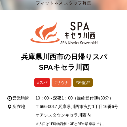
フィットネス スタッフ募集
兵庫県川西市の日帰りスパ
SPAキセラ川西
#スパ
#サウナ
#岩盤浴
営業時間
10：00～深夜1：00（最終受付0時30分）
所在地
〒666-0017 兵庫県川西市火打1丁目16番6号
オアシスタウンキセラ川西内
※入口は1F建物西側・3FとRFの駐車場です。