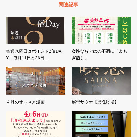
関連記事
毎週水曜日はポイント2倍DA
女性ならではの不調に「よも
Y！毎月11日と26日…
ぎ蒸し」
４月のオススメ漫画
瞑想サウナ【男性浴場】