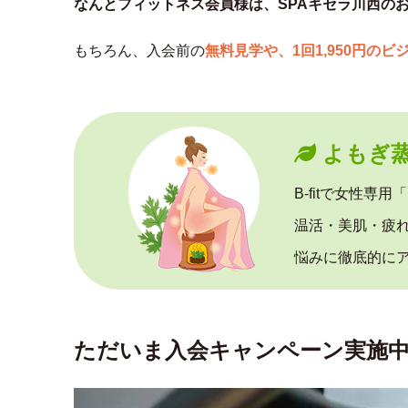
なんとフィットネス会員様は、SPAキセラ川西の
もちろん、入会前の
無料見学や、1回1,950円のビ
よもぎ
B-fitで女性
温活・美肌・疲
悩みに徹底的にア
ただいま入会キャンペーン実施