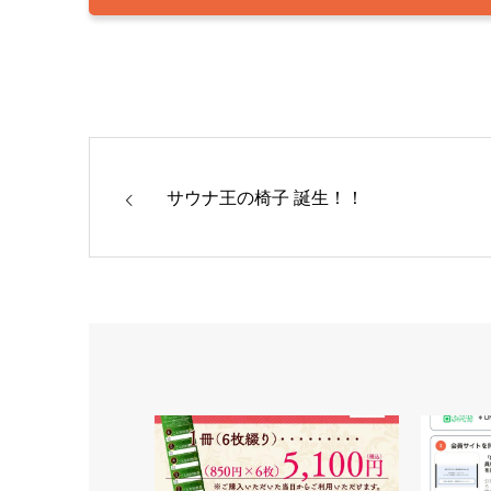
サウナ王の椅子 誕生！！