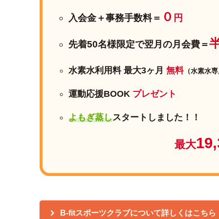
０
入会金＋事務手数料＝
円
先着50名様限定で
翌月の月会費＝
水素水利用料 最大3ヶ月
無料
（水素水専
運動応援BOOK
プレゼント
よもぎ蒸し
スタートしました！！
19,
最大
B-fitスポーツクラブについて詳しくはこちら