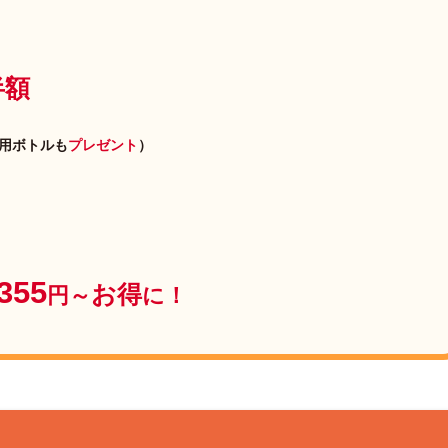
半額
用ボトルも
プレゼント
）
355
お得
円～
に！