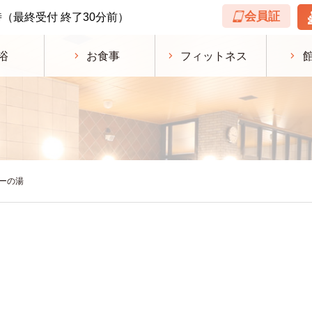
会員証
時
（最終受付 終了30分前）
浴
お食事
フィットネス
ーの湯