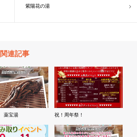
紫陽花の湯
関連記事
/4 薬宝湯
祝！周年祭！