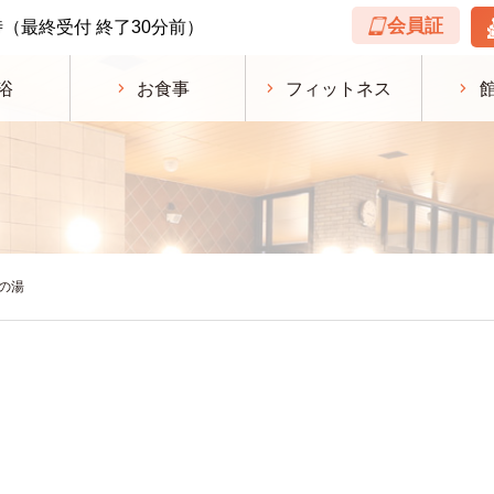
会員証
時
（最終受付 終了30分前）
浴
お食事
フィットネス
の湯