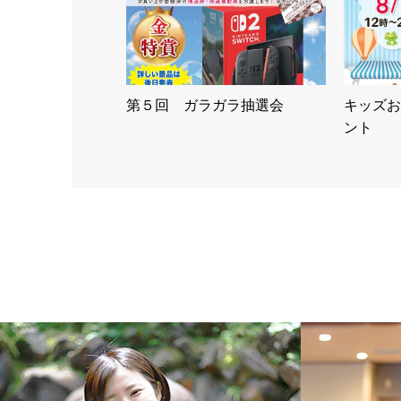
第５回 ガラガラ抽選会
キッズお
ント